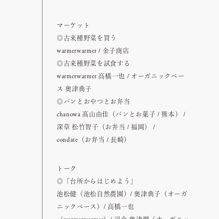
マーケット
◎古来種野菜を買う
warmerwarmer / 金子商店
◎古来種野菜を試食する
warmerwarmer 高橋一也 / オーガニックベー
ス 奥津典子
◎パンとおやつとお弁当
chanowa 髙山由佳（パンとお菓子 / 熊本） /
深草 松竹智子（お弁当 / 福岡） /
condate（お弁当 / 長崎）
トーク
◎「台所からはじめよう」
池松健（池松自然農園）/ 奥津典子（オーガ
ニックベース）/ 高橋一也