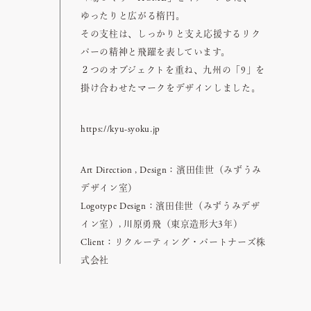
ゆったりと広がる楕円。
その支柱は、しっかりと支え応援するリク
パーの精神と飛躍を表しています。
２つのオブジェクトを重ね、九州の「9」を
掛け合わせたマークをデザインしました。
https://kyu-syoku.jp
Art Direction , Design：濱田佳世（みずうみ
デザイン室）
Logotype Design：濱田佳世（みずうみデザ
イン室）, 川原勇飛（東京造形大3年）
Client：リクルーティング・パートナーズ株
式会社