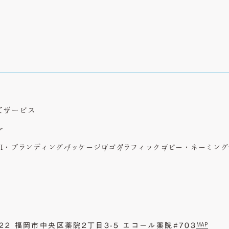
て
サービス
ア
VI・ブランディング
パッケージ
ロゴ
グラフィック
コピー・ネーミング
0022 福岡市中央区薬院2丁目3-5 エコール薬院#703
MAP